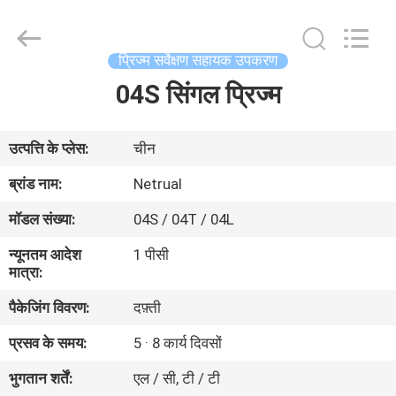
2025
GEO-
ALLEN
CO.,LTD..
All
प्रिज्म सर्वेक्षण सहायक उपकरण
Rights
Reserved.
04S सिंगल प्रिज्म
घर
उत्पादों
उत्पत्ति के प्लेस:
चीन
ब्रांड नाम:
Netrual
हमारे
मॉडल संख्या:
04S / 04T / 04L
बारे
न्यूनतम आदेश
1 पीसी
में
मात्रा:
पैकेजिंग विवरण:
दफ़्ती
कारखाना
प्रसव के समय:
5 · 8 कार्य दिवसों
भ्रमण
भुगतान शर्तें:
एल / सी, टी / टी