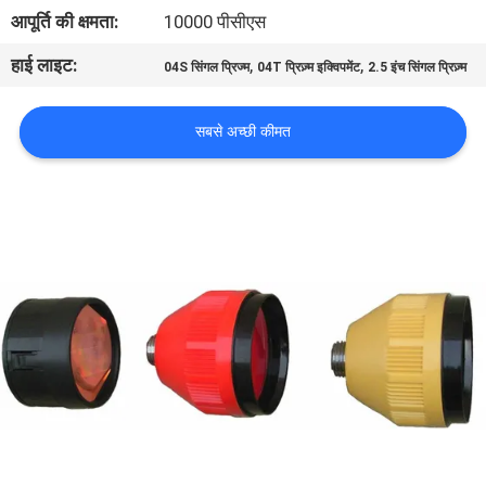
गुणवत्ता
आपूर्ति की क्षमता:
10000 पीसीएस
नियंत्रण
हाई लाइट:
,
,
04S सिंगल प्रिज्म
04T प्रिज़्म इक्विपमेंट
2.5 इंच सिंगल प्रिज़्म
संपर्क
सबसे अच्छी कीमत
करें
समाचार
मामलों
साइटमैप
PRIVACY