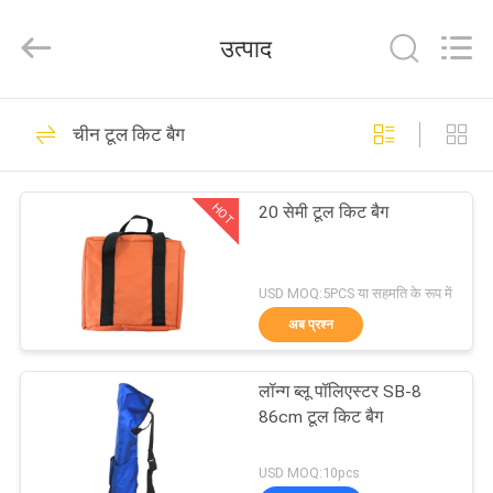
2025
GEO-
ALLEN
उत्पाद
CO.,LTD..
All
Rights
Reserved.
घर
15
चीन टूल किट बैग
टोटल स्टेशन सर्वे
उत्पादों
इंस्ट्रूमेंट
HOT
20 सेमी टूल किट बैग
हमारे
बारे
USD MOQ:5PCS या सहमति के रूप में
अब प्रश्न
में
15
लॉन्ग ब्लू पॉलिएस्टर SB-8
कारखाना
ऑटो लेवल सर्वे इंस्ट्रूमेंट
86cm टूल किट बैग
भ्रमण
USD MOQ:10pcs