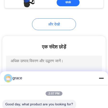
संपर्क
गुणवत्ता
नियंत्रण
6
और देखो
संपर्क
थियोडोलाइट सर्वे
करें
इंस्ट्रूमेंट
एक संदेश छोड़ें
समाचार
मामलों
9
grace
लेजर उपकरण और
साइटमैप
सहायक उपकरण
2:07 PM
PRIVACY
Good day, what product are you looking for?