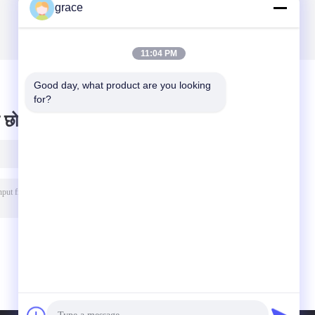
grace
11:04 PM
Good day, what product are you looking 
for?
 छोड़ दो