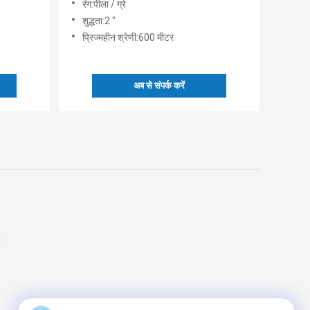
रंग:पीला / ग्रे
शुद्धता:2 "
प्रिज्महीन श्रेणी:600 मीटर
अब से संपर्क करें
ण