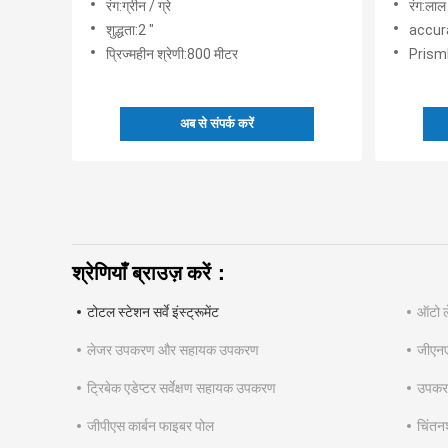
रंग:ग्रीन / ग्रे
रंग:लाल 
शुद्धता:2 "
accur
प्रिज्महीन श्रेणी:800 मीटर
Prism
अब से संपर्क करें
श्रेणियाँ ब्राउज़ करें：
टोटल स्टेशन सर्वे इंस्ट्रूमेंट
ऑटो ले
लेजर उपकरण और सहायक उपकरण
जीएन
ट्रिबेक एडेप्टर सर्वेक्षण सहायक उपकरण
उपकरण
जीपीएस कार्बन फाइबर पोल
चिंतन