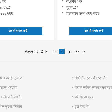
/ ग्रे
रंग:ग्रीन / ग्रे
ancy:2 '
शुद्धता:2 "
less:600
प्रिज्महीन श्रेणी:400 मीटर
अब से संपर्क करें
अब से संपर्क करें
Page 1 of 2
|<
<<
1
2
>>
>|
वल सर्वे इंस्ट्रूमेंट
थियोडोलाइट सर्वे इंस्ट्रूमेंट
एसएस आरटीके
प्रिज्म सर्वेक्षण सहायक उपकर
 और डंडे तिपाई
सर्वे प्रिज्म ध्रुव
शील सुरक्षा बनियान
टूल किट बैग