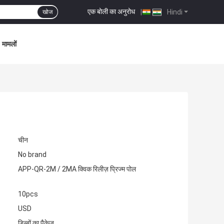
एक बोली का अनुरोध
|
Hindi
खोज
मामलों
चीन
No brand
APP-QR-2M / 2MA क्विक रिलीज़ प्रिज्म पोल
10pcs
USD
डिब्बों का पैकेज