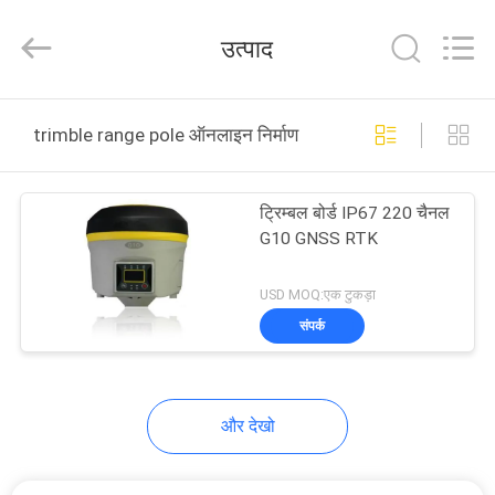
2025
GEO-
ALLEN
उत्पाद
CO.,LTD..
All
Rights
Reserved.
घर
trimble range pole ऑनलाइन निर्माण
उत्पादों
ट्रिम्बल बोर्ड IP67 220 चैनल
G10 GNSS RTK
हमारे
बारे
USD MOQ:एक टुकड़ा
संपर्क
में
कारखाना
और देखो
भ्रमण