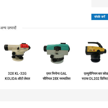
अन्य उत्पादों
32X KL-32G
एयर भिगोना GAL
एल्यूमीनियम बार कोड
KOLIDA ऑटो लेवल
सीरियल 28X स्वचालित
स्टाफ DL202 डिजि
सर्वे इंस्ट्रूमेंट
स्तर की मशीन
ऑटो स्तर मशीन