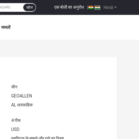
एक बोली का अनुरोध
|
Hindi
खोज
मामलों
चीन
GEOALLEN
AL धारावाहिक
4 पीस
USD
प्लास्टिक के मामले और गत्ते का डिब्बा