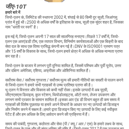
जीए-10T
हमारे बारे में
जियो-एलन कं, लिमिटेड की स्थापना 2002 में, शंघाई से 80 किमी दूर सूज़ौ, जिआंगसु
प्रांत में हुई थी।2500 से अधिक वर्षों के इतिहास के साथ, सूज़ौ एक सुंदर शहर है, जिसका
नाम "धरती पर स्वर्ग" है।
इस मई में, जियो-एलन अपनी 17 साल की सालगिरह मनाएगा।पिछले 17 वर्षों में, जियो-
एलन एक आरएंडडी टीम, एक व्यापार विभाग, विनिर्माण कार्यशालाओं और एक बिक्री के बाद
सेवा दल के साथ एक विश्व प्रसिद्ध कंपनी बन गई है।DNV के ISO9001 प्रमाण पत्र
और 15 वर्षों के विकास के साथ, जियो-एलन हमारे क्षेत्र में अधिक से अधिक मान्यता प्राप्त
कर रहा है।
जियो-एलन के बाजार में लगभग पूरी दुनिया शामिल है, जिसमें पश्चिम और पूर्वी यूरोप, उत्तर
और दक्षिण अमेरिका, एशिया, अफ्रीका और ओशिनिया शामिल हैं।
सर्वोत्तम सेवा / सर्वोत्तम गुणवत्ता / सर्वोत्तम मूल्य की हमारी नीतियों का सख्ती से पालन करने
से जियो-एलन ने हमारे सभी ग्राहकों से उच्च प्रतिष्ठा प्राप्त की है।
भू-एलन ने विस्तार और विकास को कभी नहीं रोका।इसके उत्पादों में अब यूएवी,
जीएनएसएस डिवाइस, कुल स्टेशन, थियोडोलाइट्स, ऑटो स्तर, लेजर उपकरण और
लगभग सभी प्रकार के सामान शामिल हैं।इसका आर एंड डी विभाग बहुत ही कम समय में
ग्राहकों की विशेष पूछताछ या हमारे अपने विचारों के आधार पर नए उत्पादों को डिजाइन
और निर्माण करने में सक्षम है।हमारे द्वारा डिजाइन किए गए उत्पादों के लिए कई स्वीकृत
पेटेंट हैं और हम अधिक के लिए आवेदन करने की प्रक्रिया में हैं।
समय की पाबंदी, गुणवत्ता, कठोरता और सेवा (पी / क्यू / आर / एस) के हमारे लक्ष्य के साथ,
जियो-एलन के पास और भी सुंदर भविष्य की दृष्टि है।जियो-एलन 2017 में एक उज्ज्वल नए