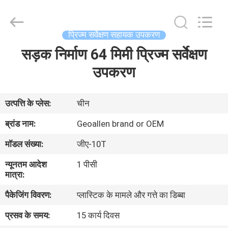
2025
GEO-
ALLEN
CO.,LTD..
All
प्रिज्म सर्वेक्षण सहायक उपकरण
Rights
Reserved.
सड़क निर्माण 64 मिमी प्रिज्म सर्वेक्षण
घर
उपकरण
उत्पादों
उत्पत्ति के प्लेस:
चीन
हमारे
ब्रांड नाम:
Geoallen brand or OEM
बारे
मॉडल संख्या:
जीए-10T
में
न्यूनतम आदेश
1 पीसी
मात्रा:
कारखाना
पैकेजिंग विवरण:
प्लास्टिक के मामले और गत्ते का डिब्बा
भ्रमण
प्रसव के समय:
15 कार्य दिवस