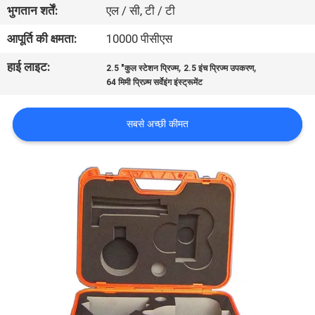
भुगतान शर्तें:
एल / सी, टी / टी
गुणवत्ता
नियंत्रण
आपूर्ति की क्षमता:
10000 पीसीएस
हाई लाइट:
,
,
2.5 "कुल स्टेशन प्रिज्म
2.5 इंच प्रिज्म उपकरण
संपर्क
64 मिमी प्रिज़्म सर्वेइंग इंस्ट्रूमेंट
करें
सबसे अच्छी कीमत
समाचार
मामलों
साइटमैप
PRIVACY