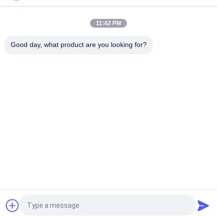
सड़क निर्माण 64 मिमी प्रिज्म सर्वेक्षण उपकरण
11:42 PM
सॉफ्ट बैग GA-AK18T TOPCON 2.5 इंच कुल स्टेशन प्रिज्म
Good day, what product are you looking for?
लोकप्रिय श्रेणियां
सभी
टोटल स्टेशन सर्वे 
ऑटो लेवल सर्वे इंस्ट्रूमेंट
इंस्ट्रूमेंट
थियोडोलाइट सर्वे 
लेजर उपकरण और 
इंस्ट्रूमेंट
सहायक उपकरण
प्रिज्म सर्वेक्षण सहायक 
जीएनएसएस आरटीके
उपकरण
ट्रिबेक एडेप्टर सर्वेक्षण 
उपकरण और डंडे तिपाई
सहायक उपकरण
एक बोली का अनुरोध