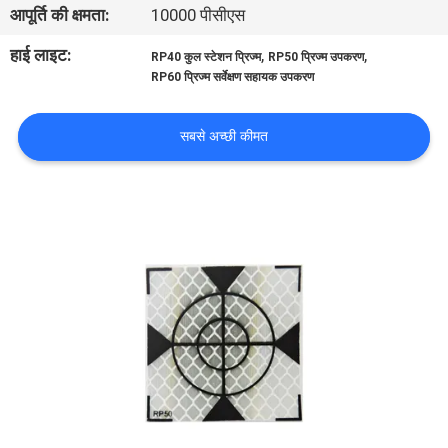
आपूर्ति की क्षमता:
10000 पीसीएस
गुणवत्ता
नियंत्रण
हाई लाइट:
,
,
RP40 कुल स्टेशन प्रिज्म
RP50 प्रिज्म उपकरण
RP60 प्रिज्म सर्वेक्षण सहायक उपकरण
संपर्क
सबसे अच्छी कीमत
करें
समाचार
मामलों
साइटमैप
PRIVACY