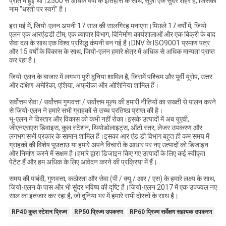
प्रांत में हुई थी।2500 से अधिक वर्षों के इतिहास के साथ, सूज़ौ एक सुंदर शहर है, जिसका
नाम "धरती पर स्वर्ग" है।
इस मई में, जियो-एलन अपनी 17 साल की सालगिरह मनाएगा।पिछले 17 वर्षों में, जियो-
एलन एक आरएंडडी टीम, एक व्यापार विभाग, विनिर्माण कार्यशालाओं और एक बिक्री के बाद
सेवा दल के साथ एक विश्व प्रसिद्ध कंपनी बन गई है।DNV के ISO9001 प्रमाण पत्र
और 15 वर्षों के विकास के साथ, जियो-एलन हमारे क्षेत्र में अधिक से अधिक मान्यता प्राप्त
कर रहा है।
जियो-एलन के बाजार में लगभग पूरी दुनिया शामिल है, जिसमें पश्चिम और पूर्वी यूरोप, उत्तर
और दक्षिण अमेरिका, एशिया, अफ्रीका और ओशिनिया शामिल हैं।
सर्वोत्तम सेवा / सर्वोत्तम गुणवत्ता / सर्वोत्तम मूल्य की हमारी नीतियों का सख्ती से पालन करने
से जियो-एलन ने हमारे सभी ग्राहकों से उच्च प्रतिष्ठा प्राप्त की है।
भू-एलन ने विस्तार और विकास को कभी नहीं रोका।इसके उत्पादों में अब यूएवी,
जीएनएसएस डिवाइस, कुल स्टेशन, थियोडोलाइट्स, ऑटो स्तर, लेजर उपकरण और
लगभग सभी प्रकार के सामान शामिल हैं।इसका आर एंड डी विभाग बहुत ही कम समय में
ग्राहकों की विशेष पूछताछ या हमारे अपने विचारों के आधार पर नए उत्पादों को डिजाइन
और निर्माण करने में सक्षम है।हमारे द्वारा डिजाइन किए गए उत्पादों के लिए कई स्वीकृत
पेटेंट हैं और हम अधिक के लिए आवेदन करने की प्रक्रिया में हैं।
समय की पाबंदी, गुणवत्ता, कठोरता और सेवा (पी / क्यू / आर / एस) के हमारे लक्ष्य के साथ,
जियो-एलन के पास और भी सुंदर भविष्य की दृष्टि है।जियो-एलन 2017 में एक उज्ज्वल नए
साल का इंतजार कर रहा है, जो दुनिया भर में हमारे सभी दोस्तों के साथ है।
RP40 कुल स्टेशन प्रिज्म
RP50 प्रिज्म उपकरण
RP60 प्रिज्म सर्वेक्षण सहायक उपकरण