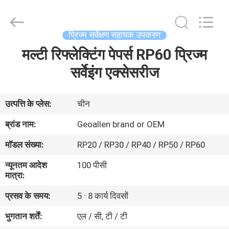
2025
GEO-
ALLEN
CO.,LTD..
All
प्रिज्म सर्वेक्षण सहायक उपकरण
Rights
Reserved.
मल्टी रिफ्लेक्टिंग पेपर्स RP60 प्रिज्म
घर
सर्वेइंग एक्सेसरीज
उत्पादों
उत्पत्ति के प्लेस:
चीन
हमारे
ब्रांड नाम:
Geoallen brand or OEM
बारे
मॉडल संख्या:
RP20 / RP30 / RP40 / RP50 / RP60
में
न्यूनतम आदेश
100 पीसी
मात्रा:
कारखाना
प्रसव के समय:
5 · 8 कार्य दिवसों
भ्रमण
भुगतान शर्तें:
एल / सी, टी / टी