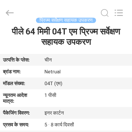
2025
GEO-
ALLEN
CO.,LTD..
All
प्रिज्म सर्वेक्षण सहायक उपकरण
Rights
Reserved.
पीले 64 मिमी 04T एम प्रिज्म सर्वेक्षण
घर
सहायक उपकरण
उत्पादों
उत्पत्ति के प्लेस:
चीन
हमारे
ब्रांड नाम:
Netrual
बारे
मॉडल संख्या:
04T (एम)
में
न्यूनतम आदेश
1 पीसी
मात्रा:
कारखाना
पैकेजिंग विवरण:
इनर कार्टन
भ्रमण
प्रसव के समय:
5 · 8 कार्य दिवसों