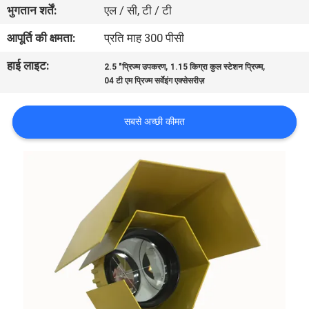
भुगतान शर्तें:
एल / सी, टी / टी
गुणवत्ता
नियंत्रण
आपूर्ति की क्षमता:
प्रति माह 300 पीसी
हाई लाइट:
,
,
2.5 "प्रिज्म उपकरण
1.15 किग्रा कुल स्टेशन प्रिज्म
संपर्क
04 टी एम प्रिज्म सर्वेइंग एक्सेसरीज़
करें
सबसे अच्छी कीमत
समाचार
मामलों
साइटमैप
PRIVACY